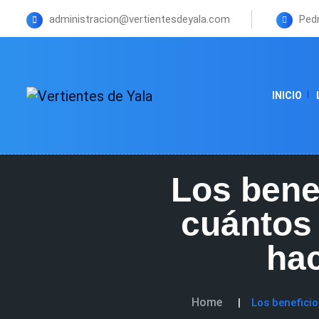
administracion@vertientesdeyala.com
Pedr
INICIO
Los benef
cuántos 
ha
Home
Los beneficio