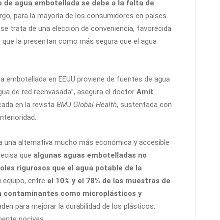
 de agua embotellada se debe a la falta de
rgo, para la mayoría de los consumidores en países
, se trata de una elección de conveniencia, favorecida
 que la presentan como más segura que el agua
agua embotellada en EEUU proviene de fuentes de agua
 agua de red reenvasada”, asegura el doctor
Amit
cada en la revista
BMJ Global Health
, sustentada con
nterioridad.
 a una alternativa mucho más económica y accesible
precisa que
algunas aguas embotelladas no
les rigurosos que el agua potable de la
u equipo, entre
el 10% y el 78% de las muestras de
n contaminantes como microplásticos y
n para mejorar la durabilidad de los plásticos.
mente nocivas.