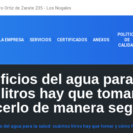
o Ortiz de Zarate 235 - Los Nogales
POLÍTI
LA EMPRESA
SERVICIOS
CERTIFICADOS
ANEXOS
DE
CALID
icios del agua para
litros hay que tom
cerlo de manera seg
s del agua para la salud: cuántos litros hay que tomar y cómo