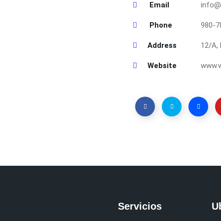
Email
info@
Phone
980-7
Address
12/A, 
Website
www.
Servicios
U