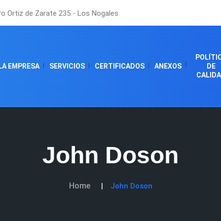
o Ortiz de Zarate 235 - Los Nogales
POLÍTI
LA EMPRESA
SERVICIOS
CERTIFICADOS
ANEXOS
DE
CALID
John Doson
Home
John Doson