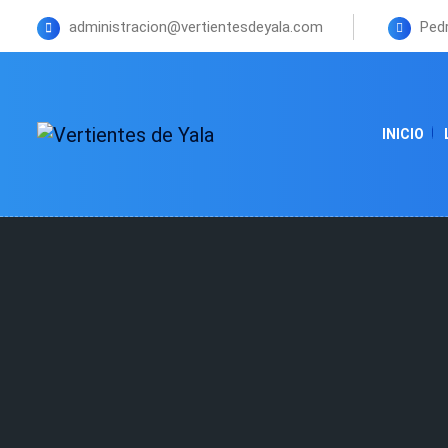
administracion@vertientesdeyala.com
Pedr
INICIO